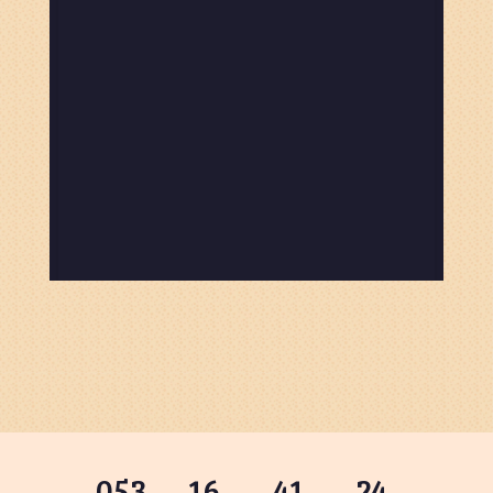
053
:
16
:
41
:
23